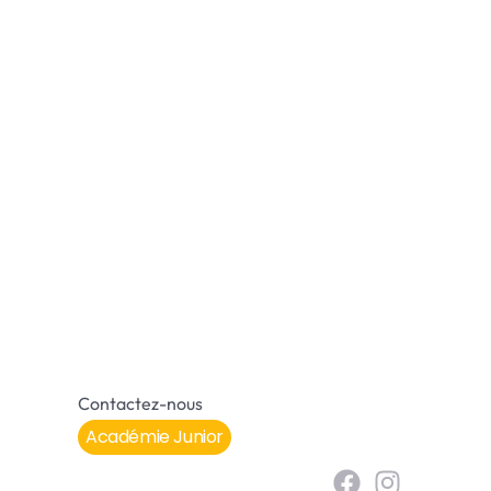
Contactez-nous
Académie Junior
F
I