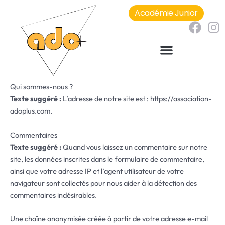
Aller
Académie Junior
au
F
I
contenu
a
n
c
s
e
t
b
a
o
g
Qui sommes-nous ?
o
r
Texte suggéré :
L’adresse de notre site est : https://association-
adoplus.com.
k
a
m
Commentaires
Texte suggéré :
Quand vous laissez un commentaire sur notre
site, les données inscrites dans le formulaire de commentaire,
ainsi que votre adresse IP et l’agent utilisateur de votre
navigateur sont collectés pour nous aider à la détection des
commentaires indésirables.
Une chaîne anonymisée créée à partir de votre adresse e-mail